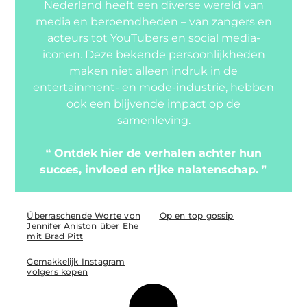
Nederland heeft een diverse wereld van
media en beroemdheden – van zangers en
acteurs tot YouTubers en social media-
iconen. Deze bekende persoonlijkheden
maken niet alleen indruk in de
entertainment- en mode-industrie, hebben
ook een blijvende impact op de
samenleving.
❝
Ontdek hier de verhalen achter hun
succes, invloed en rijke nalatenschap.
❞
Überraschende Worte von
Op en top gossip
Jennifer Aniston über Ehe
mit Brad Pitt
Gemakkelijk Instagram
volgers kopen