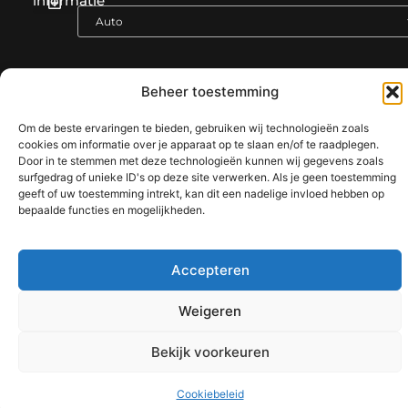
informatie
Koop backlinks: de slimme gids voor een sterke SEO-strategie
Geld verdienen op internet: jouw complete gids voor online succes
Beheer toestemming
@2025 www.alpi-blog.be. All Right Reserved.​
Om de beste ervaringen te bieden, gebruiken wij technologieën zoals
cookies om informatie over je apparaat op te slaan en/of te raadplegen.
Door in te stemmen met deze technologieën kunnen wij gegevens zoals
surfgedrag of unieke ID's op deze site verwerken. Als je geen toestemming
geeft of uw toestemming intrekt, kan dit een nadelige invloed hebben op
bepaalde functies en mogelijkheden.
Accepteren
Weigeren
Bekijk voorkeuren
Cookiebeleid