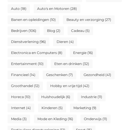
Auto
(18)
Auto's en Motoren
(28)
Banen en opleidingen
(10)
Beauty en verzorging
(27)
Bedrijven
(106)
Blog
(2)
Cadeau
(5)
Dienstverlening
(96)
Dieren
(4)
Electronica en Computers
(8)
Energie
(16)
Entertainment
(10)
Eten en drinken
(32)
Financieel
(14)
Geschenken
(7)
Gezondheid
(41)
Groothandel
(12)
Hobby en vrije tijd
(42)
Horeca
(10)
Huishoudelijk
(6)
Industrie
(11)
Internet
(4)
Kinderen
(5)
Marketing
(9)
Media
(3)
Mode en Kleding
(16)
Onderwijs
(11)
Particuliere dienstverlening
(12)
Sport
(15)