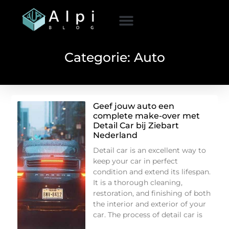
Categorie: Auto
Geef jouw auto een
complete make-over met
Detail Car bij Ziebart
Nederland
Detail car is an excellent way to
keep your car in perfect
condition and extend its lifespan.
It is a thorough cleaning,
restoration, and finishing of both
the interior and exterior of your
car. The process of detail car is