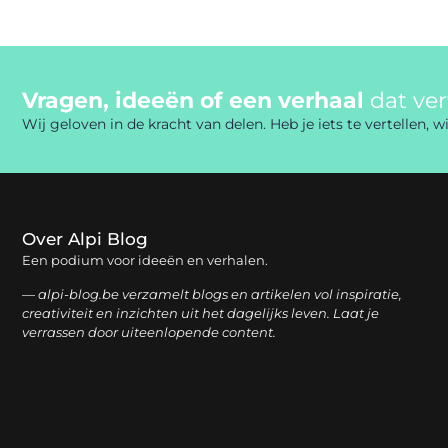
Vragen, ideeën of een verhaal
dat ve
Wij geloven in de kracht van delen. Heb je iets te vertellen,
Over Alpi Blog
Een podium voor ideeën en verhalen.
— alpi-blog.be verzamelt blogs en artikelen vol inspiratie,
creativiteit en inzichten uit het dagelijks leven. Laat je
verrassen door uiteenlopende content.