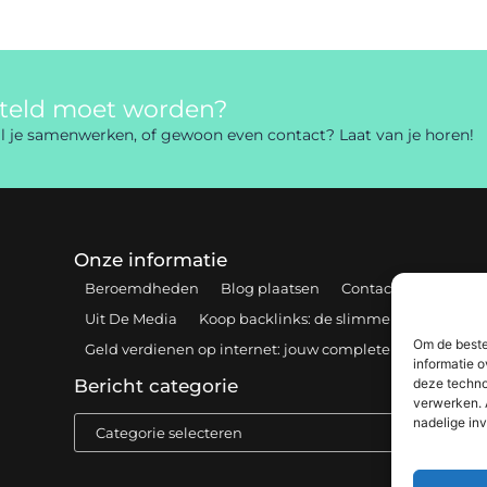
rteld moet worden?
 wil je samenwerken, of gewoon even contact? Laat van je horen!
Onze informatie
Beroemdheden
Blog plaatsen
Contact
Cookiebel
Uit De Media
Koop backlinks: de slimme gids voor een
Om de beste
Geld verdienen op internet: jouw complete gids voor onl
informatie o
deze techno
Bericht categorie
verwerken. 
nadelige in