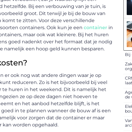
d hetzelfde. Bij een verbouwing van je tuin, is
orbeeld groot. Dit terwijl je bij de bouw van
komt te zitten. Voor deze verschillende
 soorten containers. Ook kun je een
container
in
ntainers, maar ook wat kleinere. Bij het huren
 eens goed nadenkt over het formaat dat je nodig
je namelijk een hoop geld kunnen besparen.
Bij
kosten?
Zak
org
ijn er ook nog wat andere dingen waar je op
CRM
kunt reduceren. Zo is het bijvoorbeeld bij veel
laa
 te huren in het weekend. Dit is namelijk het
Age
gezien ze op deze dagen niet hoeven te
de 
emt en het aanbod hetzelfde blijft, is het
Ele
 goed in te plannen wanneer de bouw af is een
bo
melijk voor zorgen dat de container er maar
Van
er kan worden opgehaald.
arc