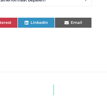
ntainerformaat bepalen?
▼
terest
LinkedIn
Email