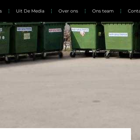
s
Uit De Media
Over ons
Ons team
Cont