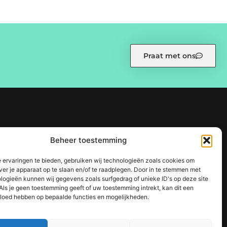
Praat met ons
eid (EU)
Ons team
Over ons
Partners
Website index
Beheer toestemming
 sterke SEO-strategie
 ervaringen te bieden, gebruiken wij technologieën zoals cookies om
ine succes
ver je apparaat op te slaan en/of te raadplegen. Door in te stemmen met
logieën kunnen wij gegevens zoals surfgedrag of unieke ID's op deze site
Als je geen toestemming geeft of uw toestemming intrekt, kan dit een
vloed hebben op bepaalde functies en mogelijkheden.