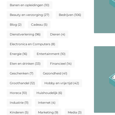
Banen en opleidingen
(10)
Beauty en verzorging
(27)
Bedrijven
(106)
Blog
(2)
Cadeau
(5)
Dienstverlening
(96)
Dieren
(4)
Electronica en Computers
(8)
Energie
(16)
Entertainment
(10)
Eten en drinken
(33)
Financieel
(14)
Geschenken
(7)
Gezondheid
(41)
Groothandel
(12)
Hobby en vrije tijd
(42)
Horeca
(10)
Huishoudelijk
(6)
Industrie
(11)
Internet
(4)
Kinderen
(5)
Marketing
(9)
Media
(3)