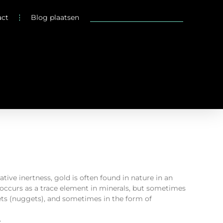
act
Blog plaatsen
ative inertness, gold is often found in nature in an
 occurs as a trace element in minerals, but sometimes
ets (nuggets), and sometimes in the form of
»