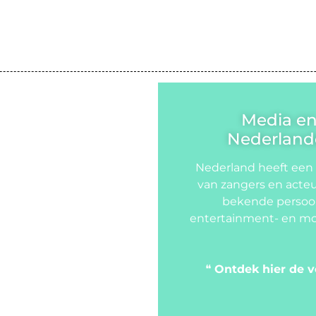
Media e
Nederlande
Nederland heeft een
van zangers en acteu
bekende persoon
entertainment- en mo
❝
Ontdek hier de v