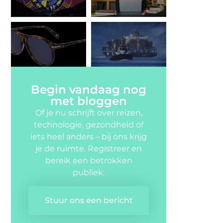
Begin vandaag nog
met bloggen
Of je nu schrijft over reizen,
technologie, gezondheid of
iets heel anders – bij ons krijg
je de ruimte. Registreer en
bereik een betrokken
publiek.
Stuur ons een bericht