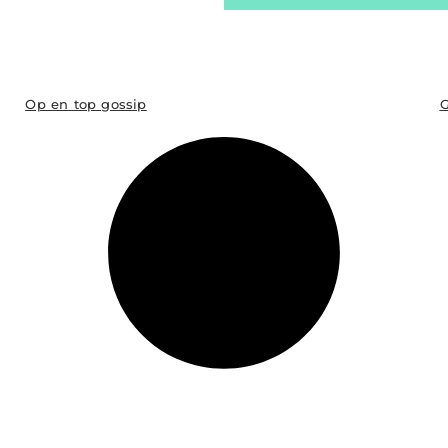
Op en top gossip
G