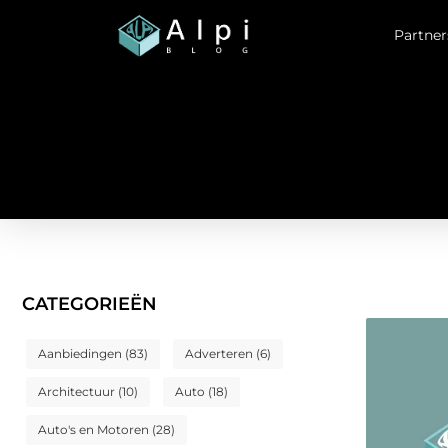
Partner
CATEGORIEËN
Aanbiedingen
(83)
Adverteren
(6)
Architectuur
(10)
Auto
(18)
Auto's en Motoren
(28)