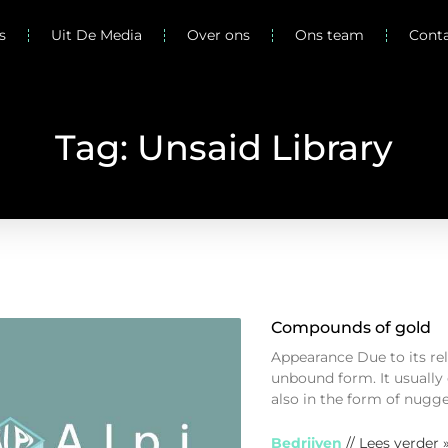
s
Uit De Media
Over ons
Ons team
Cont
Tag: Unsaid Library
Compounds of gold
Appearance Due to its rel
unbound form. It usually
also in the form of nugg
Bedrijven
// Lees verder 