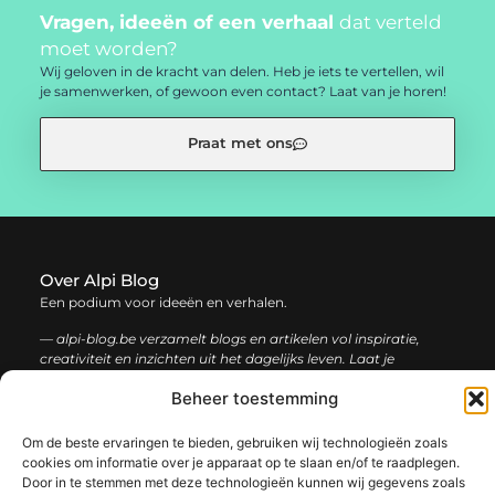
Vragen, ideeën of een verhaal
dat verteld
moet worden?
Wij geloven in de kracht van delen. Heb je iets te vertellen, wil
je samenwerken, of gewoon even contact? Laat van je horen!
Praat met ons
Over Alpi Blog
Een podium voor ideeën en verhalen.
— alpi-blog.be verzamelt blogs en artikelen vol inspiratie,
creativiteit en inzichten uit het dagelijks leven. Laat je
verrassen door uiteenlopende content.
Beheer toestemming
Onze
Bericht categorie
Om de beste ervaringen te bieden, gebruiken wij technologieën zoals
informatie
cookies om informatie over je apparaat op te slaan en/of te raadplegen.
Door in te stemmen met deze technologieën kunnen wij gegevens zoals
Koop backlinks: de slimme gids voor een sterke SEO-strategie
Geld verdienen op internet: jouw complete gids voor online succes