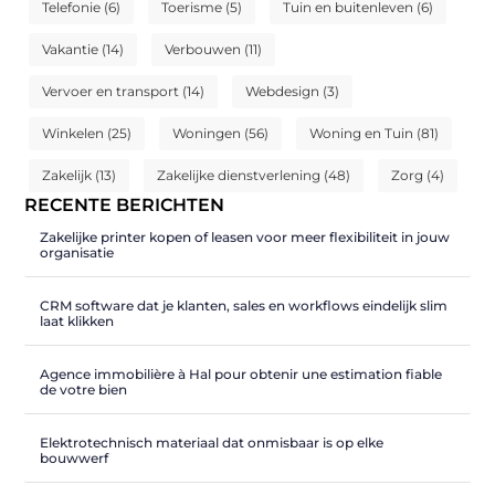
Telefonie
(6)
Toerisme
(5)
Tuin en buitenleven
(6)
Vakantie
(14)
Verbouwen
(11)
Vervoer en transport
(14)
Webdesign
(3)
Winkelen
(25)
Woningen
(56)
Woning en Tuin
(81)
Zakelijk
(13)
Zakelijke dienstverlening
(48)
Zorg
(4)
RECENTE BERICHTEN
Zakelijke printer kopen of leasen voor meer flexibiliteit in jouw
organisatie
CRM software dat je klanten, sales en workflows eindelijk slim
laat klikken
Agence immobilière à Hal pour obtenir une estimation fiable
de votre bien
Elektrotechnisch materiaal dat onmisbaar is op elke
bouwwerf