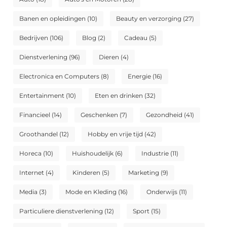
Banen en opleidingen
(10)
Beauty en verzorging
(27)
Bedrijven
(106)
Blog
(2)
Cadeau
(5)
Dienstverlening
(96)
Dieren
(4)
Electronica en Computers
(8)
Energie
(16)
Entertainment
(10)
Eten en drinken
(32)
Financieel
(14)
Geschenken
(7)
Gezondheid
(41)
Groothandel
(12)
Hobby en vrije tijd
(42)
Horeca
(10)
Huishoudelijk
(6)
Industrie
(11)
Internet
(4)
Kinderen
(5)
Marketing
(9)
Media
(3)
Mode en Kleding
(16)
Onderwijs
(11)
Particuliere dienstverlening
(12)
Sport
(15)