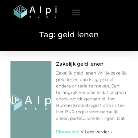
Tag: geld lenen
Zakelijk geld lenen
Zakelijk geld lenen Wil je zakelijk
geld lenen dan krijg je met
andere criteria te maken. Een
belangrijk verschil is dat er geen
check wordt gedaan bij het
Bureau Kredietregistratie in Tiel.
Het BKR registreert namelijk
alleen particuliere leningen. Dat
Financieel
// Lees verder »