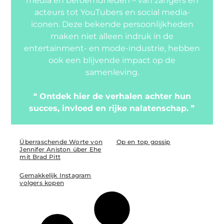
media en beroemdheden – van zangers en
acteurs tot YouTubers en social media-
iconen. Deze bekende persoonlijkheden
maken niet alleen indruk in de
entertainment- en mode-industrie, hebben
ook een blijvende impact op de
samenleving.
❝
Ontdek hier de verhalen achter hun
succes, invloed en rijke nalatenschap.
❞
Überraschende Worte von
Op en top gossip
Jennifer Aniston über Ehe
mit Brad Pitt
Gemakkelijk Instagram
volgers kopen