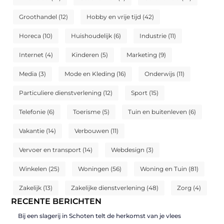
Groothandel
(12)
Hobby en vrije tijd
(42)
Horeca
(10)
Huishoudelijk
(6)
Industrie
(11)
Internet
(4)
Kinderen
(5)
Marketing
(9)
Media
(3)
Mode en Kleding
(16)
Onderwijs
(11)
Particuliere dienstverlening
(12)
Sport
(15)
Telefonie
(6)
Toerisme
(5)
Tuin en buitenleven
(6)
Vakantie
(14)
Verbouwen
(11)
Vervoer en transport
(14)
Webdesign
(3)
Winkelen
(25)
Woningen
(56)
Woning en Tuin
(81)
Zakelijk
(13)
Zakelijke dienstverlening
(48)
Zorg
(4)
RECENTE BERICHTEN
Bij een slagerij in Schoten telt de herkomst van je vlees