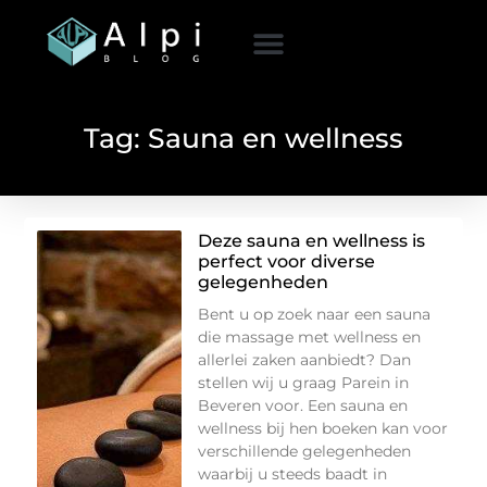
Tag: Sauna en wellness
Deze sauna en wellness is
perfect voor diverse
gelegenheden
Bent u op zoek naar een sauna
die massage met wellness en
allerlei zaken aanbiedt? Dan
stellen wij u graag Parein in
Beveren voor. Een sauna en
wellness bij hen boeken kan voor
verschillende gelegenheden
waarbij u steeds baadt in