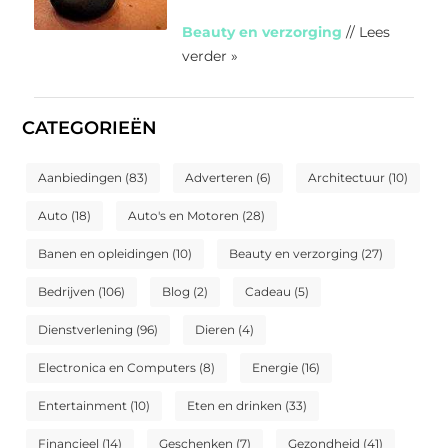
Beauty en verzorging
// Lees
verder »
CATEGORIEËN
Aanbiedingen
(83)
Adverteren
(6)
Architectuur
(10)
Auto
(18)
Auto's en Motoren
(28)
Banen en opleidingen
(10)
Beauty en verzorging
(27)
Bedrijven
(106)
Blog
(2)
Cadeau
(5)
Dienstverlening
(96)
Dieren
(4)
Electronica en Computers
(8)
Energie
(16)
Entertainment
(10)
Eten en drinken
(33)
Financieel
(14)
Geschenken
(7)
Gezondheid
(41)