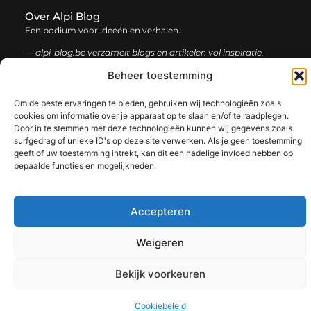
Over Alpi Blog
Een podium voor ideeën en verhalen.
— alpi-blog.be verzamelt blogs en artikelen vol inspiratie,
creativiteit en inzichten uit het dagelijks leven. Laat je
Beheer toestemming
verrassen door uiteenlopende content.
Om de beste ervaringen te bieden, gebruiken wij technologieën zoals
Onze
Bericht categorie
cookies om informatie over je apparaat op te slaan en/of te raadplegen.
Door in te stemmen met deze technologieën kunnen wij gegevens zoals
informatie
surfgedrag of unieke ID's op deze site verwerken. Als je geen toestemming
Koop backlinks: de slimme gids voor een sterke SEO-strategie
Geld verdienen op internet: jouw complete gids voor online succes
geeft of uw toestemming intrekt, kan dit een nadelige invloed hebben op
bepaalde functies en mogelijkheden.
Accepteren
@2025 www.alpi-blog.be. All Right Reserved.​
Weigeren
Bekijk voorkeuren
Cookiebeleid