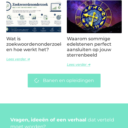
Wat is
Waarom sommige
zoekwoordenonderzoek
edelstenen perfect
en hoe werkt het?
aansluiten op jouw
sterrenbeeld
Lees verder ➜
Lees verder ➜
Banen en opleidingen
Vragen, ideeën of een verhaal
dat verteld
moet worden?