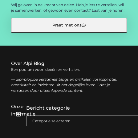
Wij geloven in de kracht van delen. Heb je iets te vertellen, wil
je samenwerken, of gewoon even contact? Laat van je horen!
Praat met ons
Over Alpi Blog
Een podium voor ideeën en verhalen.
— alpi-blog.be verzamelt blogs en artikelen vol inspiratie,
creativiteit en inzichten uit het dagelijks leven. Laat je
verrassen door uiteenlopende content.
Onze
Bericht categorie
informatie
Koop backlinks: de slimme gids voor een sterke SEO-strategie
Geld verdienen op internet: jouw complete gids voor online succes