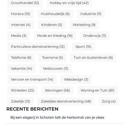
Groothandel
(12)
Hobby en vrije tijd
(42)
Horeca
(10)
Huishoudelijk
(6)
Industrie
(11)
Internet
(4)
Kinderen
(5)
Marketing
(9)
Media
(3)
Mode en Kleding
(16)
Onderwijs
(11)
Particuliere dienstverlening
(12)
Sport
(15)
Telefonie
(6)
Toerisme
(5)
Tuin en buitenleven
(6)
Vakantie
(14)
Verbouwen
(11)
Vervoer en transport
(14)
Webdesign
(3)
Winkelen
(25)
Woningen
(56)
Woning en Tuin
(81)
Zakelijk
(13)
Zakelijke dienstverlening
(48)
Zorg
(4)
RECENTE BERICHTEN
Bij een slagerij in Schoten telt de herkomst van je vlees