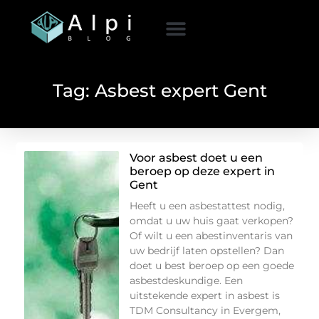
Tag: Asbest expert Gent
Voor asbest doet u een
beroep op deze expert in
Gent
Heeft u een asbestattest nodig,
omdat u uw huis gaat verkopen?
Of wilt u een abestinventaris van
uw bedrijf laten opstellen? Dan
doet u best beroep op een goede
asbestdeskundige. Een
uitstekende expert in asbest is
TDM Consultancy in Evergem,