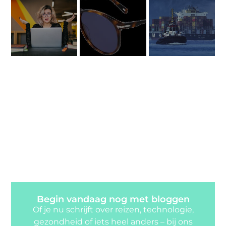
Begin vandaag nog met bloggen
Of je nu schrijft over reizen, technologie,
gezondheid of iets heel anders – bij ons