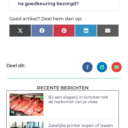
na goedkeuring bezorgd?
Goed artikel? Deel hem dan op:
X
Facebook
Pinterest
LinkedIn
Email
(Twitter)
Deel dit:
RECENTE BERICHTEN
Bij een slagerij in Schoten telt
de herkomst van je vlees
Zakelijke printer kopen of leasen