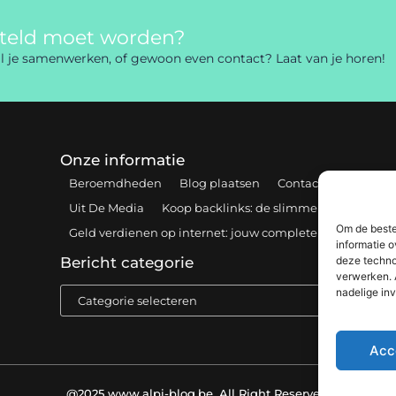
rteld moet worden?
 wil je samenwerken, of gewoon even contact? Laat van je horen!
Onze informatie
Beroemdheden
Blog plaatsen
Contact
Cookiebel
Uit De Media
Koop backlinks: de slimme gids voor een
Om de beste
Geld verdienen op internet: jouw complete gids voor onl
informatie o
deze techno
Bericht categorie
verwerken. 
nadelige in
Acc
@2025 www.alpi-blog.be. All Right Reserved.​