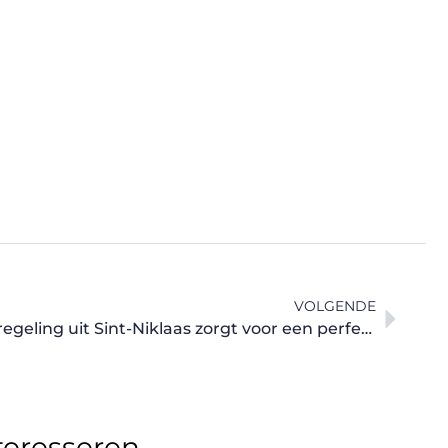
VOLGENDE
Deze vakman voor klimaatregeling uit Sint-Niklaas zorgt voor een perfecte kamertemperatuur
teresseren.