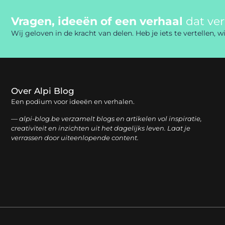
Vragen, ideeën of een verhaal
dat ve
Wij geloven in de kracht van delen. Heb je iets te vertellen,
Over Alpi Blog
Een podium voor ideeën en verhalen.
— alpi-blog.be verzamelt blogs en artikelen vol inspiratie,
creativiteit en inzichten uit het dagelijks leven. Laat je
verrassen door uiteenlopende content.