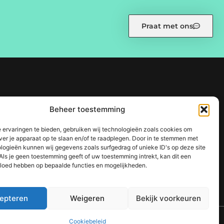
Praat met ons
eid (EU)
Ons team
Over ons
Partners
Website index
Beheer toestemming
 sterke SEO-strategie
 ervaringen te bieden, gebruiken wij technologieën zoals cookies om
ine succes
ver je apparaat op te slaan en/of te raadplegen. Door in te stemmen met
logieën kunnen wij gegevens zoals surfgedrag of unieke ID's op deze site
Als je geen toestemming geeft of uw toestemming intrekt, kan dit een
vloed hebben op bepaalde functies en mogelijkheden.
epteren
Weigeren
Bekijk voorkeuren
TOP
Cookiebeleid