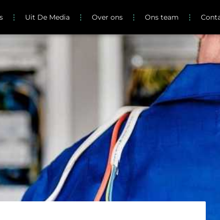
s
Uit De Media
Over ons
Ons team
Cont