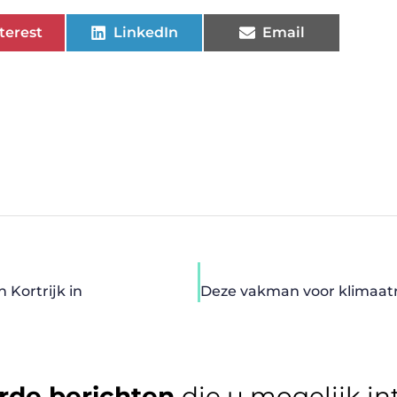
terest
LinkedIn
Email
n Kortrijk in
rde berichten
die u mogelijk in