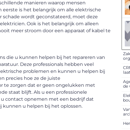
erschillende manieren waarop mensen
rste is het belangrijk om alle elektrische
er schade wordt geconstateerd, moet deze
lektricien. Ook is het belangrijk om alleen
ooit meer stroom door een apparaat of kabel te
Zak
iens die u kunnen helpen bij het repareren van
org
paratuur. Deze professionals hebben veel
CRM
 elektrische problemen en kunnen u helpen bij
laa
en precies hoe ze de juiste
Age
 te zorgen dat er geen ongelukken met
de 
e staat blijft. Als u een professionele
Ele
t u contact opnemen met een bedrijf dat
bo
ij kunnen u helpen bij het oplossen.
Van
arc
Her