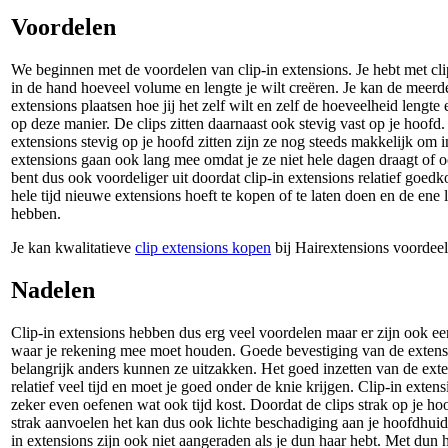
Voordelen
We beginnen met de voordelen van clip-in extensions. Je hebt met clip
in de hand hoeveel volume en lengte je wilt creëren. Je kan de meer
extensions plaatsen hoe jij het zelf wilt en zelf de hoeveelheid lengt
op deze manier. De clips zitten daarnaast ook stevig vast op je hoofd
extensions stevig op je hoofd zitten zijn ze nog steeds makkelijk om i
extensions gaan ook lang mee omdat je ze niet hele dagen draagt of o
bent dus ook voordeliger uit doordat clip-in extensions relatief goedko
hele tijd nieuwe extensions hoeft te kopen of te laten doen en de ene
hebben.
Je kan kwalitatieve
clip extensions kopen
bij Hairextensions voordeel
Nadelen
Clip-in extensions hebben dus erg veel voordelen maar er zijn ook e
waar je rekening mee moet houden. Goede bevestiging van de extensi
belangrijk anders kunnen ze uitzakken. Het goed inzetten van de exte
relatief veel tijd en moet je goed onder de knie krijgen. Clip-in extens
zeker even oefenen wat ook tijd kost. Doordat de clips strak op je hoo
strak aanvoelen het kan dus ook lichte beschadiging aan je hoofdhuid
in extensions zijn ook niet aangeraden als je dun haar hebt. Met dun h