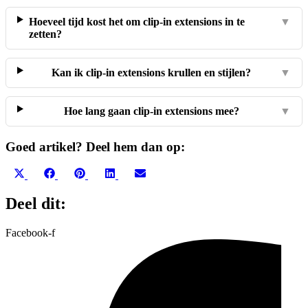
Hoeveel tijd kost het om clip-in extensions in te
▼
zetten?
Kan ik clip-in extensions krullen en stijlen?
▼
Hoe lang gaan clip-in extensions mee?
▼
Goed artikel? Deel hem dan op:
Share
Share
Share
Share
Share
on
on
on
on
on
X
Facebook
Pinterest
LinkedIn
Email
Deel dit:
(Twitter)
Facebook-f