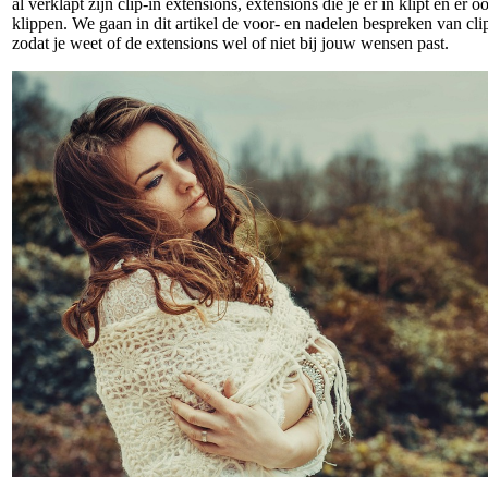
al verklapt zijn clip-in extensions, extensions die je er in klipt en er 
klippen. We gaan in dit artikel de voor- en nadelen bespreken van cli
zodat je weet of de extensions wel of niet bij jouw wensen past.