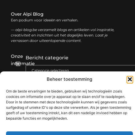
Over Alpi Blog
Een podium voor ideeën en verhalen.
— alpi-blog.be verzamelt blogs en artikelen vol inspiratie,
creativiteit en inzichten uit het dagelijks leven. Laat je
verrassen door uiteenlopende content.
Onze
Bericht categorie
informatie
Koop backlinks: de slimme gids voor een sterke SEO-strategie
Geld verdienen op internet: jouw complete gids voor online succes
Beheer toestemming
Om de beste ervaringen te bieden, gebruiken wij technologieën zoals
cookies om informatie over je apparaat op te slaan en/of te raadplegen.
@2025 www.alpi-blog.be. All Right Reserved.​
Door in te stemmen met deze technologieën kunnen wij gegevens zoals
surfgedrag of unieke ID's op deze site verwerken. Als je geen toestemming
geeft of uw toestemming intrekt, kan dit een nadelige invloed hebben op
bepaalde functies en mogelijkheden.