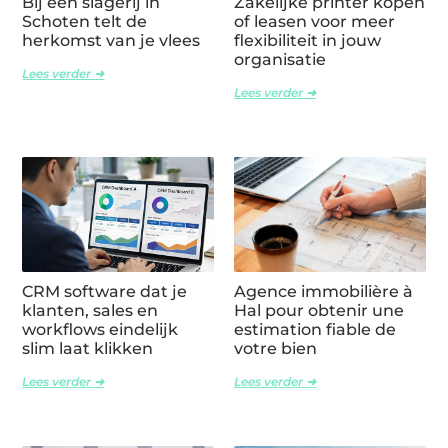
Bij een slagerij in
Zakelijke printer kopen
Schoten telt de
of leasen voor meer
herkomst van je vlees
flexibiliteit in jouw
organisatie
Lees verder ➜
Lees verder ➜
CRM software dat je
Agence immobilière à
klanten, sales en
Hal pour obtenir une
workflows eindelijk
estimation fiable de
slim laat klikken
votre bien
Lees verder ➜
Lees verder ➜