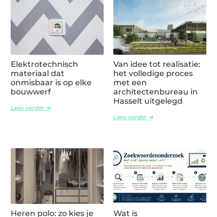
Elektrotechnisch
Van idee tot realisatie:
materiaal dat
het volledige proces
onmisbaar is op elke
met een
bouwwerf
architectenbureau in
Hasselt uitgelegd
Lees verder ➜
Lees verder ➜
Heren polo: zo kies je
Wat is