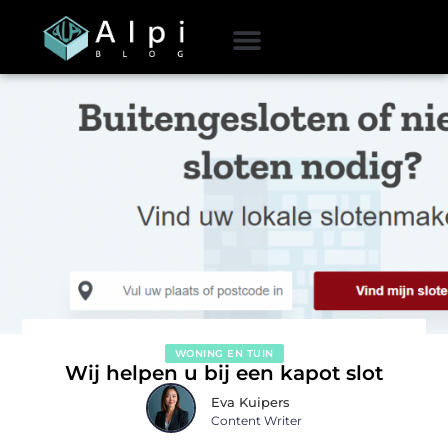
WONING EN TUIN
Wij helpen u bij een kapot slot
Eva Kuipers
Content Writer