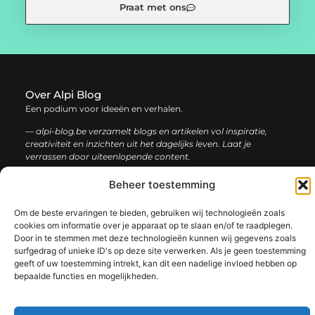
Praat met ons
Over Alpi Blog
Een podium voor ideeën en verhalen.
— alpi-blog.be verzamelt blogs en artikelen vol inspiratie,
creativiteit en inzichten uit het dagelijks leven. Laat je
verrassen door uiteenlopende content.
Beheer toestemming
Onze
Bericht categorie
informatie
Om de beste ervaringen te bieden, gebruiken wij technologieën zoals
cookies om informatie over je apparaat op te slaan en/of te raadplegen.
Koop backlinks: de slimme gids voor een sterke SEO-strategie
Geld verdienen op internet: jouw complete gids voor online succes
Door in te stemmen met deze technologieën kunnen wij gegevens zoals
surfgedrag of unieke ID's op deze site verwerken. Als je geen toestemming
geeft of uw toestemming intrekt, kan dit een nadelige invloed hebben op
bepaalde functies en mogelijkheden.
@2025 www.alpi-blog.be. All Right Reserved.​