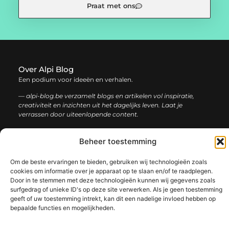
Praat met ons
Over Alpi Blog
Een podium voor ideeën en verhalen.
— alpi-blog.be verzamelt blogs en artikelen vol inspiratie,
creativiteit en inzichten uit het dagelijks leven. Laat je
verrassen door uiteenlopende content.
Onze
Beheer toestemming
Bericht categorie
informatie
Om de beste ervaringen te bieden, gebruiken wij technologieën zoals
Koop backlinks: de slimme gids voor een sterke SEO-strategie
Geld verdienen op internet: jouw complete gids voor online succes
cookies om informatie over je apparaat op te slaan en/of te raadplegen.
Door in te stemmen met deze technologieën kunnen wij gegevens zoals
surfgedrag of unieke ID's op deze site verwerken. Als je geen toestemming
geeft of uw toestemming intrekt, kan dit een nadelige invloed hebben op
bepaalde functies en mogelijkheden.
@2025 www.alpi-blog.be. All Right Reserved.​