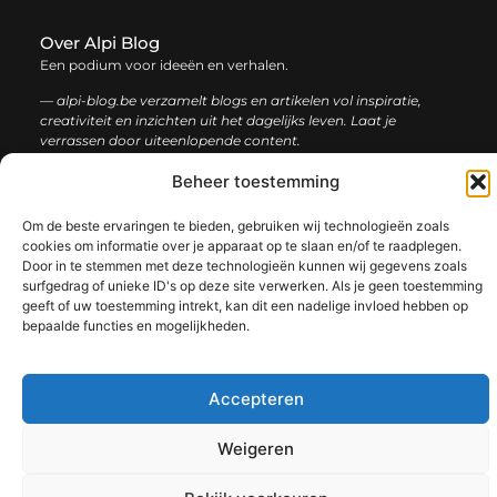
Over Alpi Blog
Een podium voor ideeën en verhalen.
— alpi-blog.be verzamelt blogs en artikelen vol inspiratie,
creativiteit en inzichten uit het dagelijks leven. Laat je
verrassen door uiteenlopende content.
Beheer toestemming
Onze
Bericht categorie
informatie
Om de beste ervaringen te bieden, gebruiken wij technologieën zoals
cookies om informatie over je apparaat op te slaan en/of te raadplegen.
Koop backlinks: de slimme gids voor een sterke SEO-strategie
Geld verdienen op internet: jouw complete gids voor online succes
Door in te stemmen met deze technologieën kunnen wij gegevens zoals
surfgedrag of unieke ID's op deze site verwerken. Als je geen toestemming
geeft of uw toestemming intrekt, kan dit een nadelige invloed hebben op
bepaalde functies en mogelijkheden.
@2025 www.alpi-blog.be. All Right Reserved.​
Accepteren
Weigeren