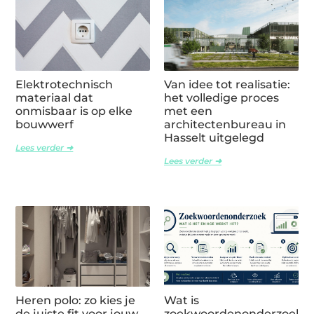
Elektrotechnisch
Van idee tot realisatie:
materiaal dat
het volledige proces
onmisbaar is op elke
met een
bouwwerf
architectenbureau in
Hasselt uitgelegd
Lees verder ➜
Lees verder ➜
Heren polo: zo kies je
Wat is
de juiste fit voor jouw
zoekwoordenonderzoek