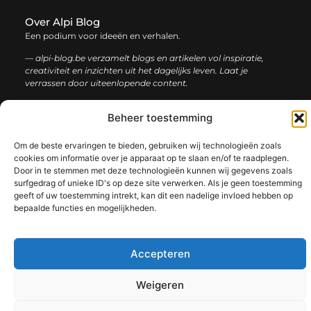
Over Alpi Blog
Een podium voor ideeën en verhalen.
— alpi-blog.be verzamelt blogs en artikelen vol inspiratie,
creativiteit en inzichten uit het dagelijks leven. Laat je
verrassen door uiteenlopende content.
Beheer toestemming
Onze
Bericht categorie
informatie
Om de beste ervaringen te bieden, gebruiken wij technologieën zoals
Koop backlinks: de slimme gids voor een sterke SEO-strategie
Geld verdienen op internet: jouw complete gids voor online succes
cookies om informatie over je apparaat op te slaan en/of te raadplegen.
Door in te stemmen met deze technologieën kunnen wij gegevens zoals
surfgedrag of unieke ID's op deze site verwerken. Als je geen toestemming
geeft of uw toestemming intrekt, kan dit een nadelige invloed hebben op
bepaalde functies en mogelijkheden.
@2025 www.alpi-blog.be. All Right Reserved.​
Accepteren
Weigeren