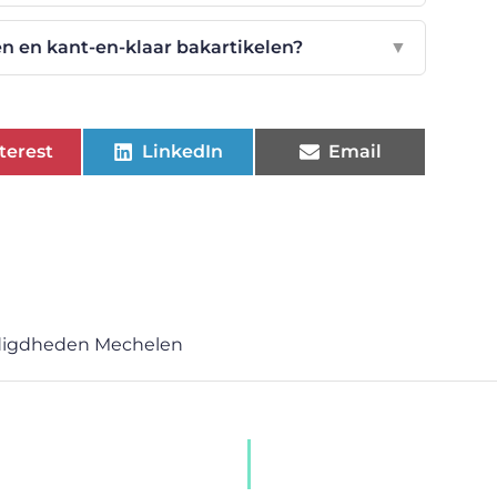
n en kant-en-klaar bakartikelen?
▼
terest
LinkedIn
Email
digdheden Mechelen