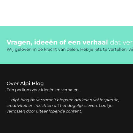
Vragen, ideeën of een verhaal
dat ve
Wij geloven in de kracht van delen. Heb je iets te vertellen,
Over Alpi Blog
Een podium voor ideeën en verhalen.
— alpi-blog.be verzamelt blogs en artikelen vol inspiratie,
creativiteit en inzichten uit het dagelijks leven. Laat je
verrassen door uiteenlopende content.