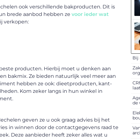
chelen ook verschillende bakproducten. Dit is
 hun brede aanbod hebben ze
voor ieder wat
ij verkopen:
Bij
Zak
n beste producten. Hierbij moet u denken aan
org
een bakmix. Ze bieden natuurlijk veel meer aan
CRM
iment hebben ze ook: dieetproducten, kant-
laa
heden. Kom zeker langs in hun winkel in
Age
ment.
de 
Ele
bo
echelen geven ze u ook graag advies bij het
es in winnen door de contactgegevens raad te
Van
arc
eek. Deze aanbieder heeft zeker alles wat u