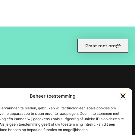
Praat met ons
eid (EU)
Ons team
Over ons
Partners
Website index
Beheer toestemming
 sterke SEO-strategie
 ervaringen te bieden, gebruiken wij technologieën zoals cookies om
ine succes
ver je apparaat op te slaan en/of te raadplegen. Door in te stemmen met
logieën kunnen wij gegevens zoals surfgedrag of unieke ID's op deze site
Als je geen toestemming geeft of uw toestemming intrekt, kan dit een
vloed hebben op bepaalde functies en mogelijkheden.