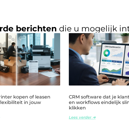
rde berichten
die u mogelijk in
rinter kopen of leasen
CRM software dat je klant
exibiliteit in jouw
en workflows eindelijk sli
klikken
Lees verder ➜