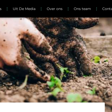
s
Uit De Media
Over ons
Ons team
Cont