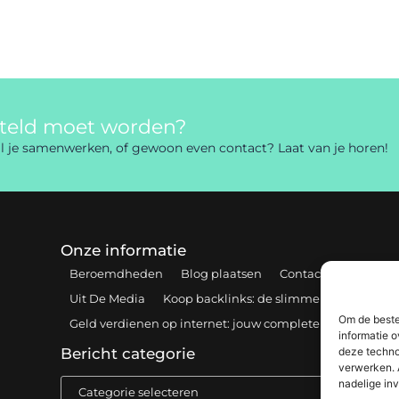
rteld moet worden?
 wil je samenwerken, of gewoon even contact? Laat van je horen!
Onze informatie
Beroemdheden
Blog plaatsen
Contact
Cookiebel
Uit De Media
Koop backlinks: de slimme gids voor een
Om de beste
Geld verdienen op internet: jouw complete gids voor onl
informatie o
deze techno
Bericht categorie
verwerken. 
nadelige in