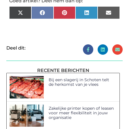
Goed artikel? Deel hem dan op:
X
Facebook
Pinterest
LinkedIn
Email
(Twitter)
Deel dit:
RECENTE BERICHTEN
Bij een slagerij in Schoten telt
de herkomst van je vlees
Zakelijke printer kopen of leasen
voor meer flexibiliteit in jouw
organisatie