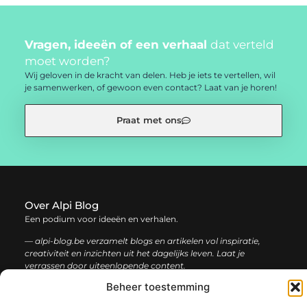
Vragen, ideeën of een verhaal
dat verteld
moet worden?
Wij geloven in de kracht van delen. Heb je iets te vertellen, wil
je samenwerken, of gewoon even contact? Laat van je horen!
Praat met ons
Over Alpi Blog
Een podium voor ideeën en verhalen.
— alpi-blog.be verzamelt blogs en artikelen vol inspiratie,
creativiteit en inzichten uit het dagelijks leven. Laat je
verrassen door uiteenlopende content.
Beheer toestemming
Onze
Bericht categorie