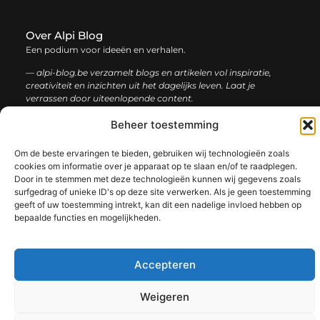
Over Alpi Blog
Een podium voor ideeën en verhalen.
— alpi-blog.be verzamelt blogs en artikelen vol inspiratie,
creativiteit en inzichten uit het dagelijks leven. Laat je
verrassen door uiteenlopende content.
Beheer toestemming
Onze
Bericht categorie
informatie
Om de beste ervaringen te bieden, gebruiken wij technologieën zoals
cookies om informatie over je apparaat op te slaan en/of te raadplegen.
Koop backlinks: de slimme gids voor een sterke SEO-strategie
Geld verdienen op internet: jouw complete gids voor online succes
Door in te stemmen met deze technologieën kunnen wij gegevens zoals
surfgedrag of unieke ID's op deze site verwerken. Als je geen toestemming
geeft of uw toestemming intrekt, kan dit een nadelige invloed hebben op
bepaalde functies en mogelijkheden.
@2025 www.alpi-blog.be. All Right Reserved.​
Accepteren
Weigeren