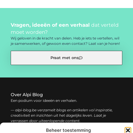
Vragen, ideeën of een verhaal
dat verteld
moet worden?
Wij geloven in de kracht van delen. Heb je iets te vertellen, wil
je samenwerken, of gewoon even contact? Laat van je horen!
Praat met ons
Over Alpi Blog
Een podium voor ideeën en verhalen.
— alpi-blog.be verzamelt blogs en artikelen vol inspiratie,
creativiteit en inzichten uit het dagelijks leven. Laat je
verrassen door uiteenlopende content.
Beheer toestemming