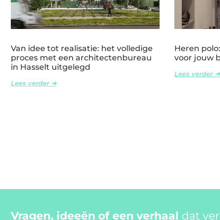
Van idee tot realisatie: het volledige
Heren polo: 
proces met een architectenbureau
voor jouw 
in Hasselt uitgelegd
Lees verder ➜
Lees verder ➜
Vragen, ideeën of een verhaal
dat ve