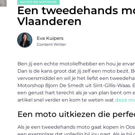
AUTO'S EN MOTOREN
Een tweedehands mo
Vlaanderen
Eva Kuipers
Content Writer
Ben jij een echte motoliefhebber en hou je erva
Dan is de kans groot dat jij zelf een moto bezit.
vervoersmiddel en wil je het liefst een tweedeh
Motorshop Bjorn De Smedt uit Sint-Gillis-Waas. 
een gerust hart terecht als je van plan bent o
artikel snel verder en kom te weten wat
deze mo
Een moto uitkiezen die perfec
Als je een tweedehands moto gaat kopen in Oost-
een exemplaar dat volledig bij jou past. Als je bi