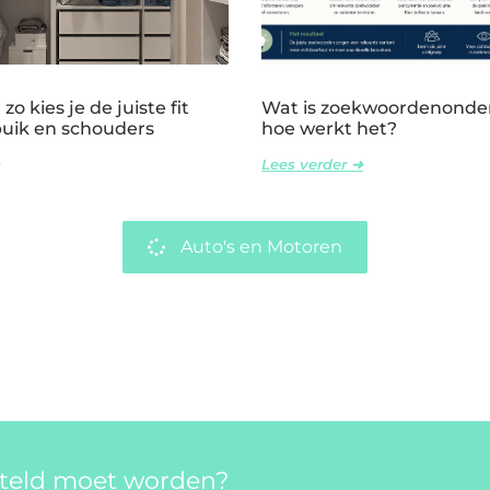
zo kies je de juiste fit
Wat is zoekwoordenonde
buik en schouders
hoe werkt het?
Lees verder ➜
Auto's en Motoren
rteld moet worden?