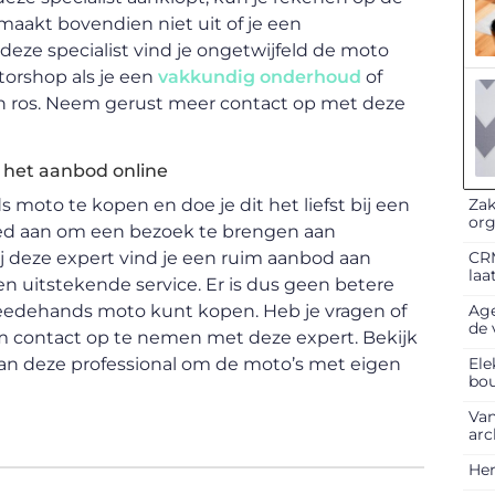
aakt bovendien niet uit of je een
deze specialist vind je ongetwijfeld de moto
torshop als je een
vakkundig onderhoud
of
len ros. Neem gerust meer contact op met deze
 het aanbod online
Zak
oto te kopen en doe je dit het liefst bij een
org
goed aan om een bezoek te brengen aan
CRM
ij deze expert vind je een ruim aanbod aan
laa
n uitstekende service. Er is dus geen betere
Age
weedehands moto kunt kopen. Heb je vragen of
de 
 om contact op te nemen met deze expert. Bekijk
Ele
an deze professional om de moto’s met eigen
bo
Van
arc
Her