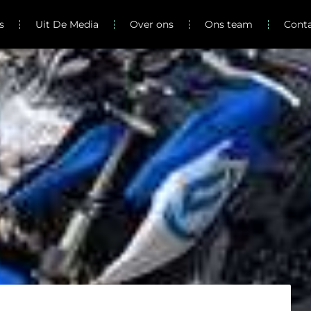
s
Uit De Media
Over ons
Ons team
Cont