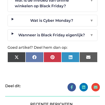
Wat is de invloed van online
▼
winkelen op Black Friday?
Wat is Cyber Monday?
▼
Wanneer is Black Friday eigenlijk?
▼
Goed artikel? Deel hem dan op:
X
Facebook
Pinterest
LinkedIn
Email
(Twitter)
Deel dit:
RECENTE BERICHTEN