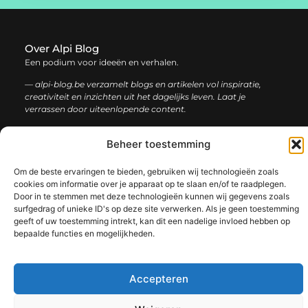
Over Alpi Blog
Een podium voor ideeën en verhalen.
— alpi-blog.be verzamelt blogs en artikelen vol inspiratie,
creativiteit en inzichten uit het dagelijks leven. Laat je
verrassen door uiteenlopende content.
Beheer toestemming
Onze
Bericht categorie
informatie
Om de beste ervaringen te bieden, gebruiken wij technologieën zoals
Koop backlinks: de slimme gids voor een sterke SEO-strategie
Geld verdienen op internet: jouw complete gids voor online succes
cookies om informatie over je apparaat op te slaan en/of te raadplegen.
Door in te stemmen met deze technologieën kunnen wij gegevens zoals
surfgedrag of unieke ID's op deze site verwerken. Als je geen toestemming
geeft of uw toestemming intrekt, kan dit een nadelige invloed hebben op
bepaalde functies en mogelijkheden.
@2025 www.alpi-blog.be. All Right Reserved.​
Accepteren